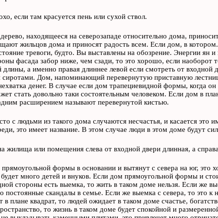
охо, если там красуется пень или сухой ствол.
дерево, находящееся на северозападе относительно дома, приноси
щают жильцов дома и приносят радость всем. Если дом, в котором
стояние тревоги, будто. Вы выставлены на обозрение. Энергии ян и и
роны фасада забор ниже, чем сзади, то это хорошо, если наоборот т
й длины, а именно правая длиннее левой если смотреть от входной д
 сиротами. Дом, напоминающий перевернутую приставную лестницу
нехватка денег. В случае если дом трапециевидной формы, когда он 
ет стать довольно таки состоятельным человеком. Если дом в план
адним расширением называют перевернутой кистью.
сто с людьми из такого дома случаются несчастья, и касается это и
еди, это имеет название. В этом случае люди в этом доме будут сил
на жилища или помещения слева от входной двери длинная, а справа 
 прямоугольной формы в основании и вытянут с севера на юг, это хо
 будет много детей и внуков. Если дом прямоугольной формы и стоит
дной стороны есть выемка, то жить в таком доме нельзя. Если же вы
но постоянные скандалы в семье. Если же выемка с севера, то это к
т в плане квадрат, то людей ожидает в таком доме счастье, богатств
ространство, то жизнь в таком доме будет спокойной и размеренной
не выкладывать каменными плитами, это привлечет много отрицате