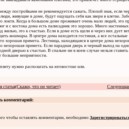
между постройками не рекомендуется сажать. Плохой знак, если чер
 люди, живущие в доме, будут ощущать себя как звери в клетке. Заб
о локтя. Когда в большом доме проживает очень мало людей, это 
юг и с востока дома есть палисадник это хорошо. Много настенных
д жилью, это к счастью. Если в доме есть щели и через них дует ве
дить кошмары. В центре дома находится гостиная, а все остальные
то хорошая примета. Лестница, находящаяся в центре дома нехоро
о нехорошая примета. Если парадная дверь и черный выход на одн
одной дверью к счастью. В спальне ни в коем случае нельзя ставить
т большие неприятности.
плиту нужно располагать на юговостоке или.
 статья(Скажи, что он читает)
Следующая 
ь комментарий:
ого чтобы оставлять комментарии, необходимо
Зарегистрироватьс