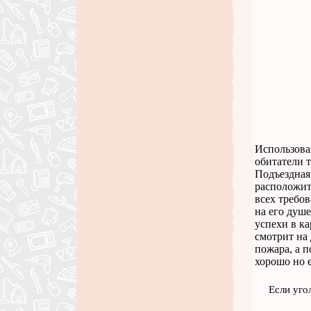
Использова
обитатели т
Подъездная
расположит
всех требов
на его душе
успехи в ка
смотрит на 
пожара, а п
хорошо но е
Если уго