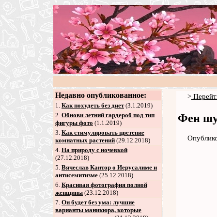
Недавно опубликованное:
>
Перейт
1.
Как похудеть без диет
(3.1.2019)
2
.
Обнови летний гардероб под тип
Фен шу
фигуры фото
(1.1.2019)
3
.
Как стимулировать цветение
Опублико
комнатных растений
(29.12.2018)
4
.
На природу с ночевкой
(27.12.2018)
5
.
Вячеслав Кантор о Иерусалиме и
антисемитизме
(25.12.2018)
6
.
Красивая фотография полной
женщины
(23.12.2018)
7
.
Он будет без ума: лучшие
варианты маникюра, которые