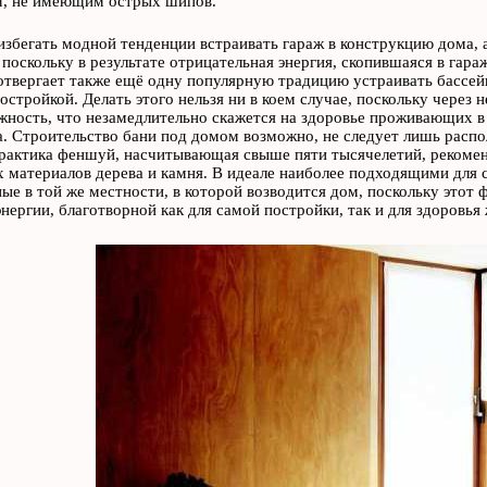
м, не имеющим острых шипов.
избегать модной тенденции встраивать гараж в конструкцию дома, а
поскольку в результате отрицательная энергия, скопившаяся в гара
твергает также ещё одну популярную традицию устраивать бассе
остройкой. Делать этого нельзя ни в коем случае, поскольку через
жность, что незамедлительно скажется на здоровье проживающих в
. Строительство бани под домом возможно, не следует лишь распо
рактика феншуй, насчитывающая свыше пяти тысячелетий, рекоменд
 материалов дерева и камня. В идеале наиболее подходящими для 
ые в той же местности, в которой возводится дом, поскольку этот
нергии, благотворной как для самой постройки, так и для здоровья