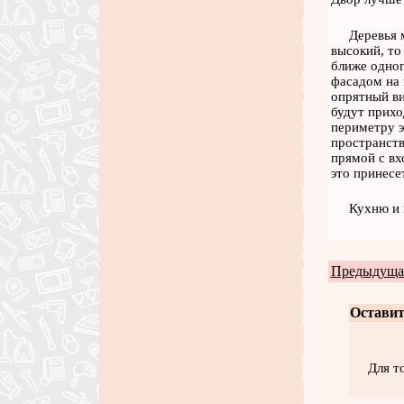
Деревья 
высокий, то
ближе одног
фасадом на 
опрятный ви
будут прихо
периметру э
пространств
прямой с вх
это принесе
Кухню и 
Предыдущая
Оставит
Для т