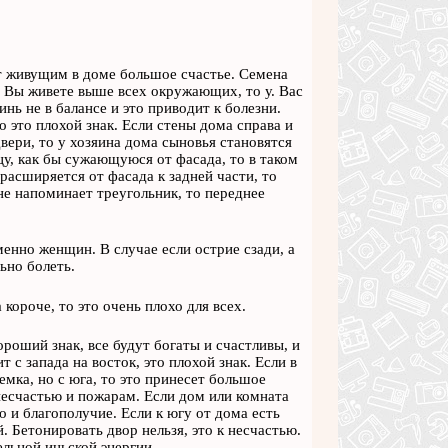
т живущим в доме большое счастье. Семена
. Вы живете выше всех окружающих, то у. Вас
нь не в балансе и это приводит к болезни.
о это плохой знак. Если стены дома справа и
вери, то у хозяина дома сыновья становятся
, как бы сужающуюся от фасада, то в таком
расширяется от фасада к задней части, то
е напоминает треугольник, то переднее
менно женщин. В случае если острие сзади, а
ьно болеть.
короче, то это очень плохо для всех.
роший знак, все будут богаты и счастливы, и
 с запада на восток, это плохой знак. Если в
емка, но с юга, то это принесет большое
 несчастью и пожарам. Если дом или комната
о и благополучие. Если к югу от дома есть
. Бетонировать двор нельзя, это к несчастью.
льной иньской энергии.