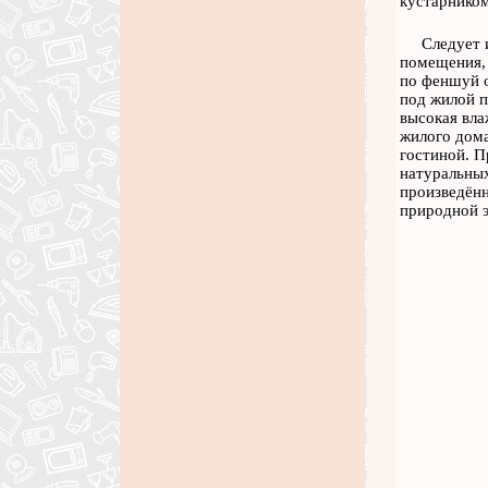
кустарнико
Следует 
помещения, 
по феншуй о
под жилой п
высокая вла
жилого дома
гостиной. П
натуральных
произведённ
природной э