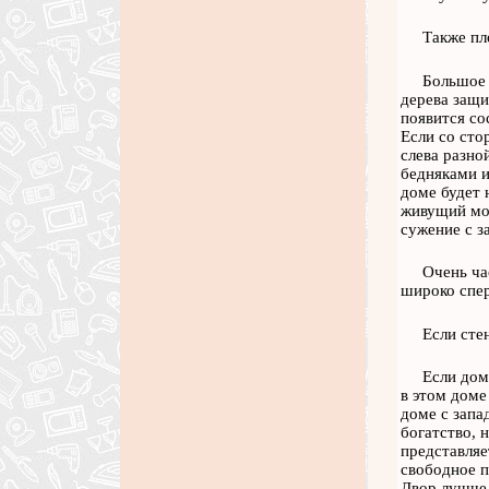
Также пл
Большое 
дерева защи
появится со
Если со сто
слева разно
бедняками и
доме будет 
живущий мож
сужение с з
Очень ча
широко спер
Если сте
Если дом
в этом доме
доме с запа
богатство, 
представляе
свободное п
Двор лучше 