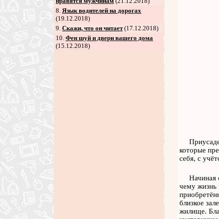
нравятся мужчинам
(21.12.2018)
8
.
Язык водителей на дорогах
(19.12.2018)
9
.
Скажи, что он читает
(17.12.2018)
10.
Фен шуй и двери вашего дома
(15.12.2018)
Приусаде
которые пре
себя, с учё
Начиная 
чему жизнь 
приобретённ
близкое зал
жилище. Бла