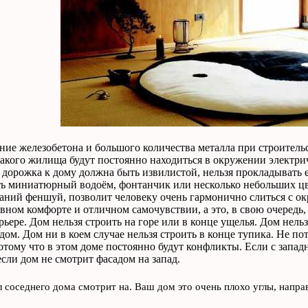
ние железобетона и большого количества металла при строительс
акого жилища будут постоянно находиться в окружении электрич
 дорожка к дому должна быть извилистой, нельзя прокладывать е
ь миниатюрный водоём, фонтанчик или несколько небольших цв
аний феншуй, позволит человеку очень гармонично слиться с ок
вном комфорте и отличном самочувствии, а это, в свою очередь
рьере. Дом нельзя строить на горе или в конце ущелья. Дом нельз
дом. Дом ни в коем случае нельзя строить в конце тупика. Не пот
отому что в этом доме постоянно будут конфликты. Если с запад
сли дом не смотрит фасадом на запад.
л соседнего дома смотрит на. Ваш дом это очень плохо углы, напра