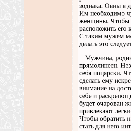
зодиака. Овны в 
Им необходимо чу
женщины. Чтобы 
расположить его к
С таким мужем мо
делать это следуе
Мужчина, родив
прямолинеен. Нез
себя поцарски. Ч
сделать ему искр
внимание на дост
себе и раскрепощ
будет очарован ж
привлекают легки
Чтобы обратить н
стать для него ин