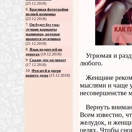
(25.12.2018)
6
.
Красивая фотография
полной женщины
(23.12.2018)
7
.
Он будет без ума:
лучшие варианты
маникюра, которые
нравятся мужчинам
(21.12.2018)
8
.
Язык водителей на
дорогах
(19.12.2018)
Угрюмая и разд
9
.
Скажи, что он читает
любого.
(17.12.2018)
10.
Фен шуй и двери
вашего дома
(15.12.2018)
Женщине рекоме
мыслями и чаще у
несовершенстве м
Вернуть внима
Всем известно, ч
желудок, и женщи
целях. Чтобы сно