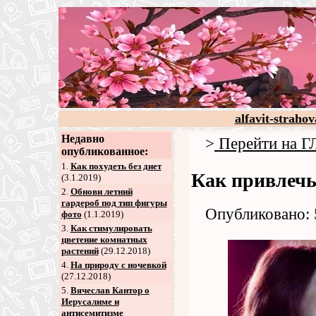
alfavit-strahov
Недавно
>
Перейти на
опубликованное:
1.
Как похудеть без диет
Как привлеч
(3.1.2019)
2
.
Обнови летний
гардероб под тип фигуры
Опубликовано: 
фото
(1.1.2019)
3
.
Как стимулировать
цветение комнатных
растений
(29.12.2018)
4
.
На природу с ночевкой
(27.12.2018)
5
.
Вячеслав Кантор о
Иерусалиме и
антисемитизме