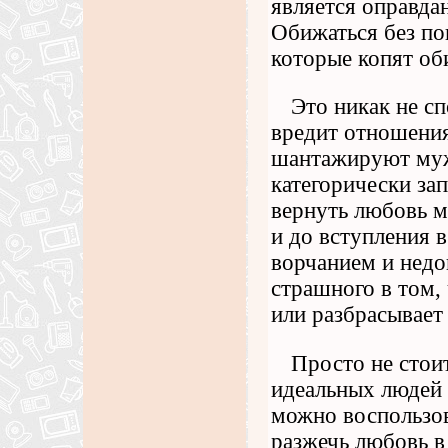
является оправдан
Обижаться без п
которые копят об
Это никак не с
вредит отношени
шантажируют муж
категорически за
вернуть любовь 
и до вступления 
ворчанием и недо
страшного в том,
или разбрасывает
Просто не стоит
идеальных людей 
можно воспользов
разжечь любовь в 