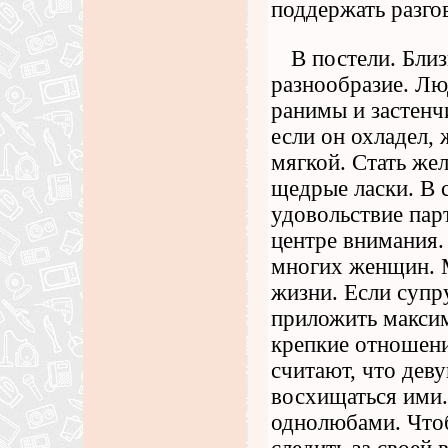
поддержать разго
В постели. Бли
разнообразие. Лю
ранимы и застенч
если он охладел,
мягкой. Стать же
щедрые ласки. В 
удовольствие пар
центре внимания.
многих женщин. 
жизни. Если супру
приложить максим
крепкие отношен
считают, что дев
восхищаться ими.
однолюбами. Что