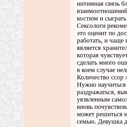
интимная связь б
взаимоотношений
костюм и сыграть
Сексологи реком
это оценит по до
работать, и чаще
является храните
которая чувствуе
сделать много ош
в коем случае не
Количество ссор 
Нужно научиться 
раздражаться, вы
уязвленным само
вновь почувствов
может решиться н
семью. Девушка д