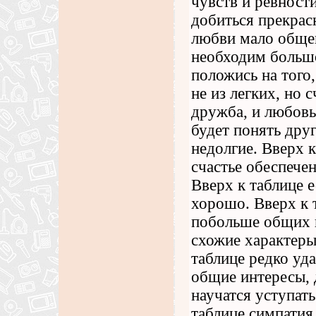
чувств и ревност
добиться прекрас
любви мало общег
необходим большо
положись на того
не из легких, но 
дружба, и любовь
будет понять дру
недолгие. Вверх 
счастье обеспече
Вверх к таблице е
хорошо. Вверх к 
побольше общих и
схожие характеры
таблице редко уд
общие интересы, 
научатся уступать
таблице симпатия