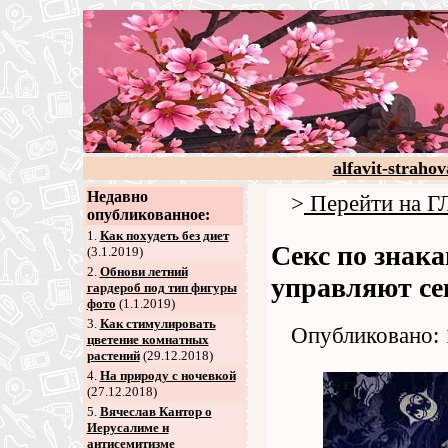
alfavit-strahov
Недавно
>
Перейти на
опубликованное:
1.
Как похудеть без диет
Секс по знака
(3.1.2019)
2
.
Обнови летний
управляют се
гардероб под тип фигуры
фото
(1.1.2019)
3
.
Как стимулировать
Опубликовано: 
цветение комнатных
растений
(29.12.2018)
4
.
На природу с ночевкой
(27.12.2018)
5
.
Вячеслав Кантор о
Иерусалиме и
антисемитизме