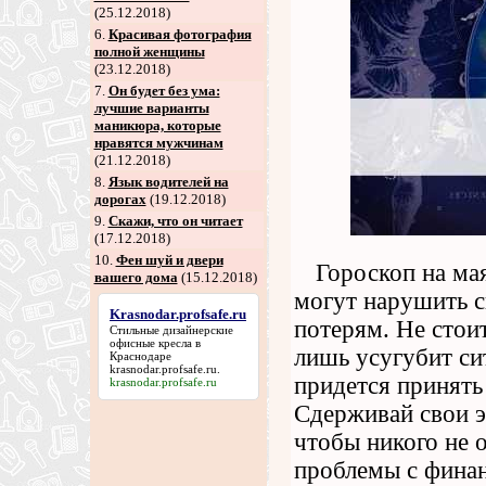
(25.12.2018)
6
.
Красивая фотография
полной женщины
(23.12.2018)
7
.
Он будет без ума:
лучшие варианты
маникюра, которые
нравятся мужчинам
(21.12.2018)
8
.
Язык водителей на
дорогах
(19.12.2018)
9
.
Скажи, что он читает
(17.12.2018)
10.
Фен шуй и двери
Гороскоп на ма
вашего дома
(15.12.2018)
могут нарушить с
Krasnodar.profsafe.ru
потерям. Не стои
Стильные дизайнерские
офисные кресла в
лишь усугубит си
Краснодаре
krasnodar.profsafe.ru
.
придется принять
krasnodar.profsafe.ru
Сдерживай свои э
чтобы никого не 
проблемы с финанс