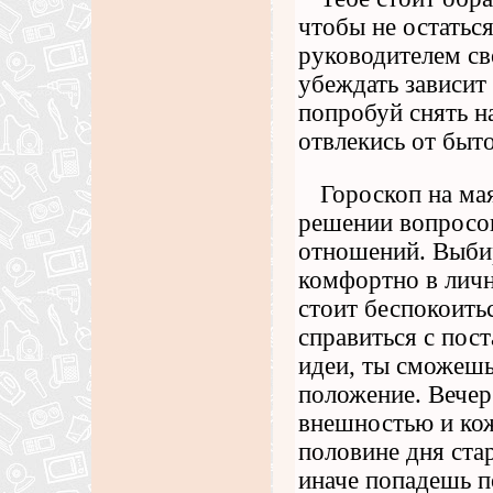
чтобы не остатьс
руководителем св
убеждать зависит
попробуй снять н
отвлекись от быт
Гороскоп на мая
решении вопросов
отношений. Выбир
комфортно в личн
стоит беспокоить
справиться с пос
идеи, ты сможешь
положение. Вечер
внешностью и кож
половине дня стар
иначе попадешь п