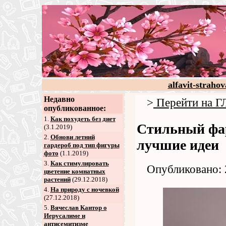
alfavit-strahov
Недавно
>
Перейти на
опубликованное:
1.
Как похудеть без диет
Стильный фар
(3.1.2019)
2
.
Обнови летний
лучшие идеи
гардероб под тип фигуры
фото
(1.1.2019)
3
.
Как стимулировать
Опубликовано: 
цветение комнатных
растений
(29.12.2018)
4
.
На природу с ночевкой
(27.12.2018)
5
.
Вячеслав Кантор о
Иерусалиме и
антисемитизме