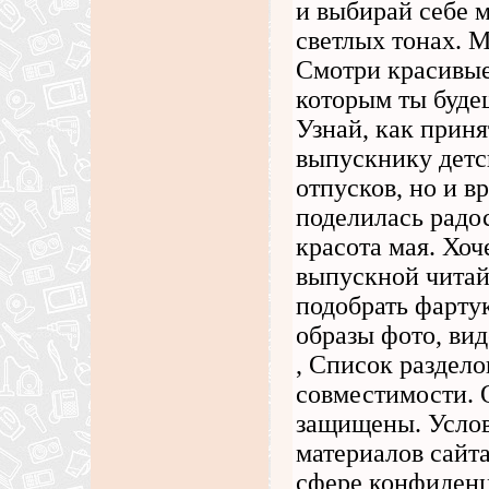
и выбирай себе 
светлых тонах. М
Смотри красивые
которым ты буде
Узнай, как прин
выпускнику детск
отпусков, но и 
поделилась радо
красота мая. Хоч
выпускной читай
подобрать фарту
образы фото, ви
, Список раздело
совместимости
защищены. Услов
материалов сайта
сфере конфиденц