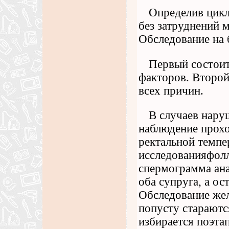
Определив цикл,
без затруднений 
Обследование на 
Первый состоит
факторов. Второй
всех причин.
В случаев нару
наблюдение прох
ректальной темп
исследованияфолл
спермограмма ана
оба супруга, а о
Обследование жел
попусту стараются
избирается поэта