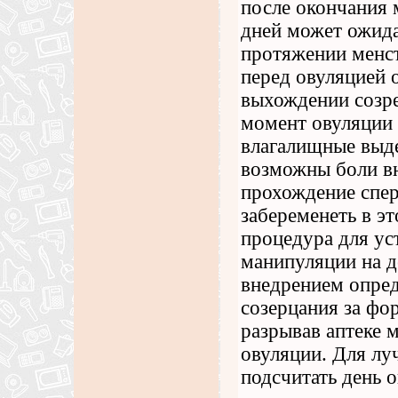
после окончания 
дней может ожида
протяжении менст
перед овуляцией о
выхождении созре
момент овуляции 
влагалищные выде
возможны боли вн
прохождение спер
забеременеть в э
процедура для ус
манипуляции на д
внедрением опред
созерцания за фо
разрывав аптеке 
овуляции. Для лу
подсчитать день 