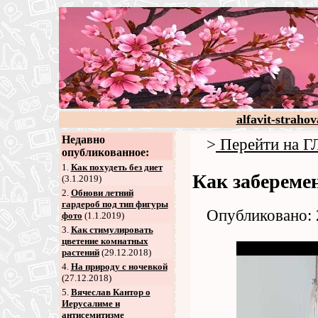
alfavit-strahov
Недавно
>
Перейти на
опубликованное:
1.
Как похудеть без диет
Как забереме
(3.1.2019)
2
.
Обнови летний
гардероб под тип фигуры
Опубликовано: 
фото
(1.1.2019)
3
.
Как стимулировать
цветение комнатных
растений
(29.12.2018)
4
.
На природу с ночевкой
(27.12.2018)
5
.
Вячеслав Кантор о
Иерусалиме и
антисемитизме